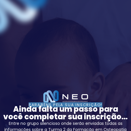
PARABÉNS PELA SUA INSCRIÇÃO!
Ainda falta um passo para
você completar sua inscrição…
Entre no grupo silencioso onde serão enviadas todas as
informações sobre a Turma 2 da Formação em Osteopatia